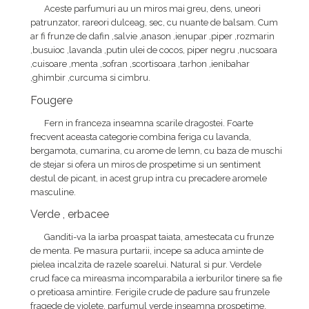
Aceste parfumuri au un miros mai greu, dens, uneori
patrunzator, rareori dulceag, sec, cu nuante de balsam. Cum
ar fi frunze de dafin ,salvie ,anason ,ienupar ,piper ,rozmarin
,busuioc ,lavanda ,putin ulei de cocos, piper negru ,nucsoara
,cuisoare ,menta ,sofran ,scortisoara ,tarhon ,ienibahar
,ghimbir ,curcuma si cimbru.
Fougere
Fern in franceza inseamna scarile dragostei. Foarte
frecvent aceasta categorie combina feriga cu lavanda,
bergamota, cumarina, cu arome de lemn, cu baza de muschi
de stejar si ofera un miros de prospetime si un sentiment
destul de picant, in acest grup intra cu precadere aromele
masculine.
Verde , erbacee
Ganditi-va la iarba proaspat taiata, amestecata cu frunze
de menta. Pe masura purtarii, incepe sa aduca aminte de
pielea incalzita de razele soarelui. Natural si pur. Verdele
crud face ca mireasma incomparabila a ierburilor tinere sa fie
o pretioasa amintire. Ferigile crude de padure sau frunzele
fragede de violete, parfumul verde inseamna prospetime,