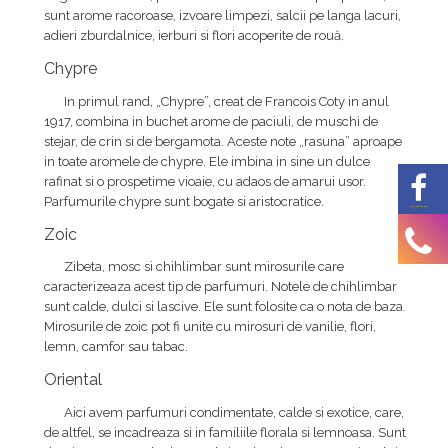
sunt arome racoroase, izvoare limpezi, salcii pe langa lacuri,
adieri zburdalnice, ierburi si flori acoperite de rouă.
Chypre
In primul rand, „Chypre”, creat de Francois Coty in anul
1917, combina in buchet arome de paciuli, de muschi de
stejar, de crin si de bergamota. Aceste note „rasuna” aproape
in toate aromele de chypre. Ele imbina in sine un dulce
rafinat si o prospetime vioaie, cu adaos de amarui usor.
Parfumurile chypre sunt bogate si aristocratice.
Zoic
Zibeta, mosc si chihlimbar sunt mirosurile care
caracterizeaza acest tip de parfumuri. Notele de chihlimbar
sunt calde, dulci si lascive. Ele sunt folosite ca o nota de baza.
Mirosurile de zoic pot fi unite cu mirosuri de vanilie, flori,
lemn, camfor sau tabac.
Oriental
Aici avem parfumuri condimentate, calde si exotice, care,
de altfel, se incadreaza si in familiile florala si lemnoasa. Sunt