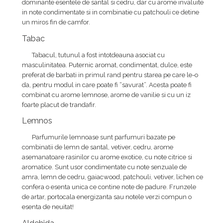
dominante esentele de santal si cedru, dar cu arome invaluite
in note condimentate si in combinatie cu patchouli ce detine
un miros fin de camfor.
Tabac
Tabacul, tutunul a fost intotdeauna asociat cu
masculinitatea. Puternic aromat, condimentat, dulce, este
preferat de barbati in primul rand pentru starea pe care le-o
da, pentru modul in care poate fi “savurat”. Acesta poate fi
combinat cu arome lemnose, arome de vanilie si cu un iz
foarte placut de trandafir.
Lemnos
Parfumurile lemnoase sunt parfumuri bazate pe
combinatii de lemn de santal, vetiver, cedru, arome
asemanatoare rasinilor cu arome exotice, cu note citrice si
aromatice. Sunt usor condimentate cu note senzuale de
amra, lemn de cedru, gaiacwood, patchouli, vetiver, lichen ce
confera o esenta unica ce contine note de padure. Frunzele
de artar, portocala energizanta sau notele verzi compun o
esenta de neuitat!