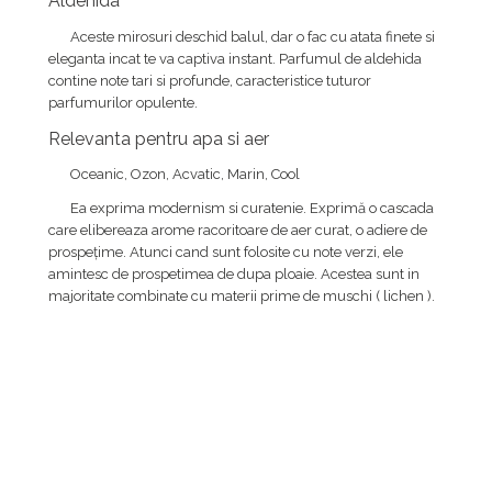
Aldehida
Aceste mirosuri deschid balul, dar o fac cu atata finete si
eleganta incat te va captiva instant. Parfumul de aldehida
contine note tari si profunde, caracteristice tuturor
parfumurilor opulente.
Relevanta pentru apa si aer
Oceanic, Ozon, Acvatic, Marin, Cool
Ea exprima modernism si curatenie. Exprimă o cascada
care elibereaza arome racoritoare de aer curat, o adiere de
prospețime. Atunci cand sunt folosite cu note verzi, ele
amintesc de prospetimea de dupa ploaie. Acestea sunt in
majoritate combinate cu materii prime de muschi ( lichen ).