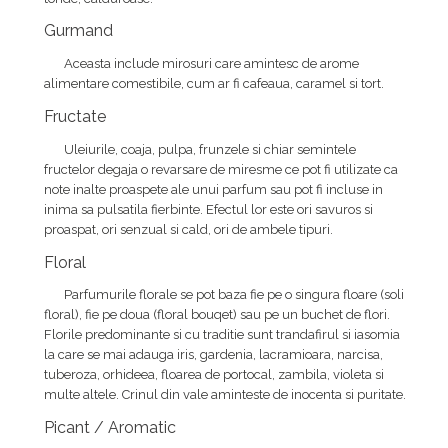
Gurmand
Aceasta include mirosuri care amintesc de arome
alimentare comestibile, cum ar fi cafeaua, caramel si tort.
Fructate
Uleiurile, coaja, pulpa, frunzele si chiar semintele
fructelor degaja o revarsare de miresme ce pot fi utilizate ca
note inalte proaspete ale unui parfum sau pot fi incluse in
inima sa pulsatila fierbinte. Efectul lor este ori savuros si
proaspat, ori senzual si cald, ori de ambele tipuri.
Floral
Parfumurile florale se pot baza fie pe o singura floare (soli
floral), fie pe doua (floral bouqet) sau pe un buchet de flori.
Florile predominante si cu traditie sunt trandafirul si iasomia
la care se mai adauga iris, gardenia, lacramioara, narcisa,
tuberoza, orhideea, floarea de portocal, zambila, violeta si
multe altele. Crinul din vale aminteste de inocenta si puritate.
Picant / Aromatic