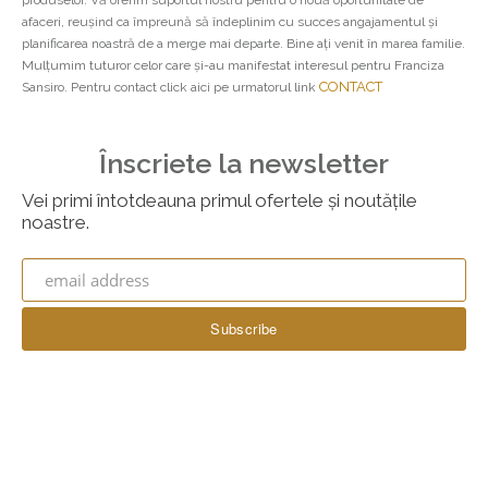
produselor. Vă oferim suportul nostru pentru o nouă oportunitate de
afaceri, reuşind ca împreună să îndeplinim cu succes angajamentul și
planificarea noastră de a merge mai departe. Bine ați venit în marea familie.
Mulţumim tuturor celor care şi-au manifestat interesul pentru Franciza
CONTACT
Sansiro. Pentru contact click aici pe urmatorul link
Înscriete la newsletter
Vei primi întotdeauna primul ofertele și noutățile
noastre.