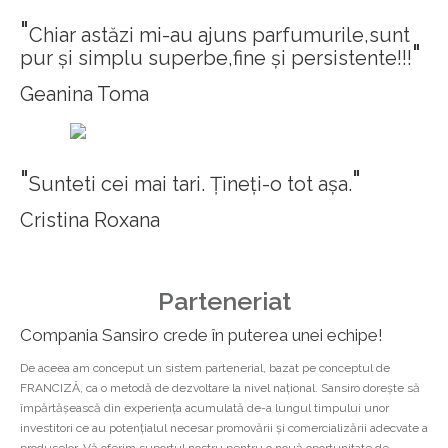
"
Chiar astăzi mi-au ajuns parfumurile,sunt
"
pur și simplu superbe,fine și persistente!!!
Geanina Toma
"
"
Sunteti cei mai tari. Țineți-o tot așa.
Cristina Roxana
Parteneriat
Compania Sansiro crede în puterea unei echipe!
De aceea am conceput un sistem partenerial, bazat pe conceptul de
FRANCIZĂ, ca o metodă de dezvoltare la nivel naţional. Sansiro doreşte să
împărtăşească din experiența acumulată de-a lungul timpului unor
investitori ce au potențialul necesar promovării şi comercializării adecvate a